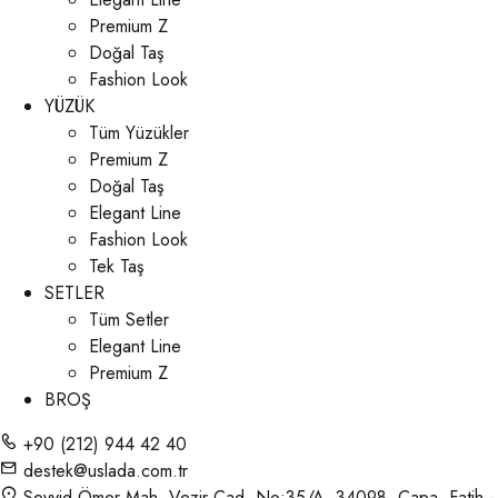
Premium Z
Doğal Taş
Fashion Look
YÜZÜK
Tüm Yüzükler
Premium Z
Doğal Taş
Elegant Line
Fashion Look
Tek Taş
SETLER
Tüm Setler
Elegant Line
Premium Z
BROŞ
+90 (212) 944 42 40
destek@uslada.com.tr
Seyyid Ömer Mah. Vezir Cad. No:35/A, 34098, Çapa, Fatih -