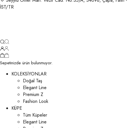
Seyyid Ömer Mah. Vezir Cad. No:35/A, 34098, Çapa, Fatih -
İST/TR
Sepetinizde ürün bulunmuyor.
KOLEKSİYONLAR
Doğal Taş
Elegant Line
Premium Z
Fashion Look
KÜPE
Tüm Küpeler
Elegant Line