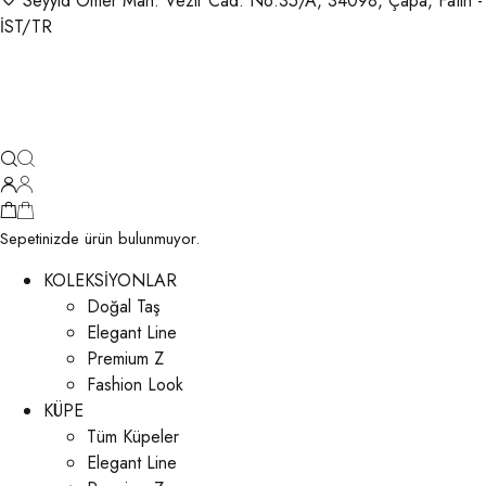
Seyyid Ömer Mah. Vezir Cad. No:35/A, 34098, Çapa, Fatih -
İST/TR
Sepetinizde ürün bulunmuyor.
KOLEKSİYONLAR
Doğal Taş
Elegant Line
Premium Z
Fashion Look
KÜPE
Tüm Küpeler
Elegant Line