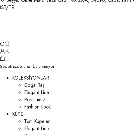
Seyyid Ömer Mah. Vezir Cad. No:35/A, 34098, Çapa, Fatih -
İST/TR
Sepetinizde ürün bulunmuyor.
KOLEKSİYONLAR
Doğal Taş
Elegant Line
Premium Z
Fashion Look
KÜPE
Tüm Küpeler
Elegant Line