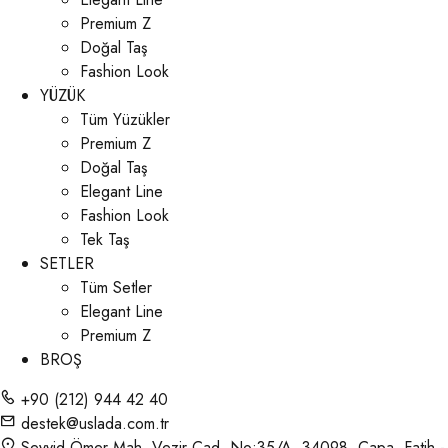
Premium Z
Doğal Taş
Fashion Look
YÜZÜK
Tüm Yüzükler
Premium Z
Doğal Taş
Elegant Line
Fashion Look
Tek Taş
SETLER
Tüm Setler
Elegant Line
Premium Z
BROŞ
+90 (212) 944 42 40
destek@uslada.com.tr
Seyyid Ömer Mah. Vezir Cad. No:35/A, 34098, Çapa, Fatih -