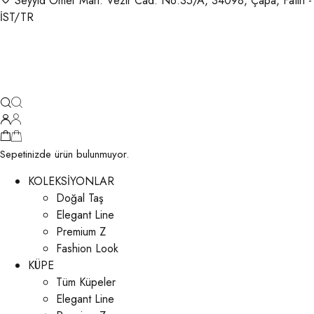
Seyyid Ömer Mah. Vezir Cad. No:35/A, 34098, Çapa, Fatih -
İST/TR
Sepetinizde ürün bulunmuyor.
KOLEKSİYONLAR
Doğal Taş
Elegant Line
Premium Z
Fashion Look
KÜPE
Tüm Küpeler
Elegant Line