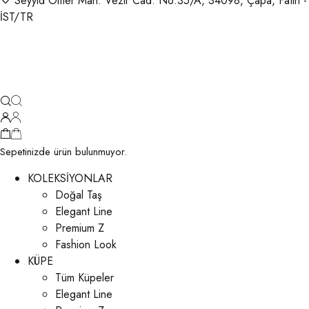
Seyyid Ömer Mah. Vezir Cad. No:35/A, 34098, Çapa, Fatih -
İST/TR
Sepetinizde ürün bulunmuyor.
KOLEKSİYONLAR
Doğal Taş
Elegant Line
Premium Z
Fashion Look
KÜPE
Tüm Küpeler
Elegant Line