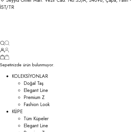
Seyyid Ömer Mah. Vezir Cad. No:35/A, 34098, Çapa, Fatih -
İST/TR
Sepetinizde ürün bulunmuyor.
KOLEKSİYONLAR
Doğal Taş
Elegant Line
Premium Z
Fashion Look
KÜPE
Tüm Küpeler
Elegant Line