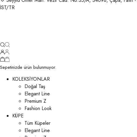
Seyyid Ömer Mah. Vezir Cad. No:35/A, 34098, Çapa, Fatih -
İST/TR
Sepetinizde ürün bulunmuyor.
KOLEKSİYONLAR
Doğal Taş
Elegant Line
Premium Z
Fashion Look
KÜPE
Tüm Küpeler
Elegant Line