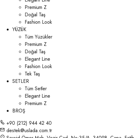
Premium Z
Doğal Taş
Fashion Look
YÜZÜK
Tüm Yüzükler
Premium Z
Doğal Taş
Elegant Line
Fashion Look
Tek Taş
SETLER
Tüm Setler
Elegant Line
Premium Z
BROŞ
+90 (212) 944 42 40
destek@uslada.com.tr
Seyyid Ömer Mah. Vezir Cad. No:35/A, 34098, Çapa, Fatih -