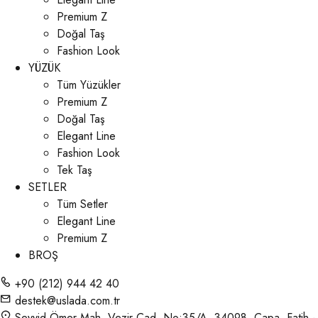
Premium Z
Doğal Taş
Fashion Look
YÜZÜK
Tüm Yüzükler
Premium Z
Doğal Taş
Elegant Line
Fashion Look
Tek Taş
SETLER
Tüm Setler
Elegant Line
Premium Z
BROŞ
+90 (212) 944 42 40
destek@uslada.com.tr
Seyyid Ömer Mah. Vezir Cad. No:35/A, 34098, Çapa, Fatih -