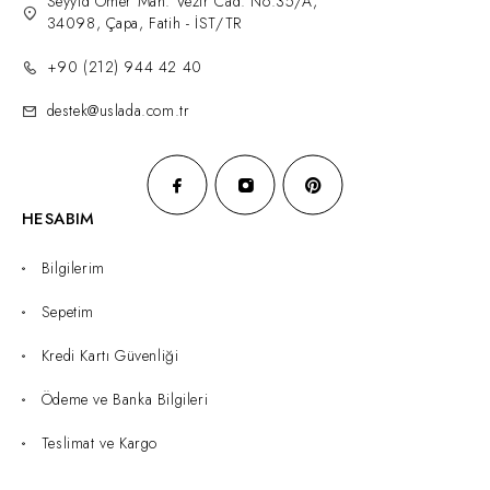
Seyyid Ömer Mah. Vezir Cad. No:35/A,
34098, Çapa, Fatih - İST/TR
+90 (212) 944 42 40
destek@uslada.com.tr
HESABIM
Bilgilerim
Sepetim
Kredi Kartı Güvenliği
Ödeme ve Banka Bilgileri
Teslimat ve Kargo