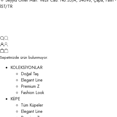
Seyyid Ömer Mah. Vezir Cad. No:35/A, 34098, Çapa, Fatih -
İST/TR
Sepetinizde ürün bulunmuyor.
KOLEKSİYONLAR
Doğal Taş
Elegant Line
Premium Z
Fashion Look
KÜPE
Tüm Küpeler
Elegant Line