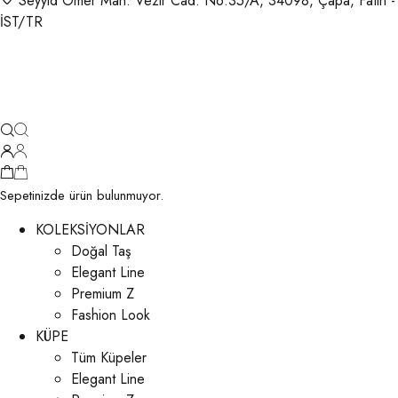
Seyyid Ömer Mah. Vezir Cad. No:35/A, 34098, Çapa, Fatih -
İST/TR
Sepetinizde ürün bulunmuyor.
KOLEKSİYONLAR
Doğal Taş
Elegant Line
Premium Z
Fashion Look
KÜPE
Tüm Küpeler
Elegant Line