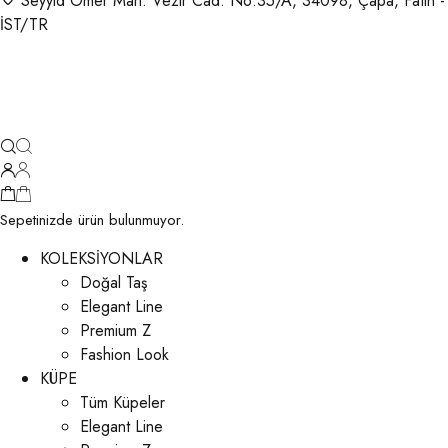
Seyyid Ömer Mah. Vezir Cad. No:35/A, 34098, Çapa, Fatih -
İST/TR
Sepetinizde ürün bulunmuyor.
KOLEKSİYONLAR
Doğal Taş
Elegant Line
Premium Z
Fashion Look
KÜPE
Tüm Küpeler
Elegant Line