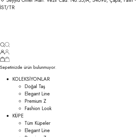
Seyyid Ömer Mah. Vezir Cad. No:35/A, 34098, Çapa, Fatih -
İST/TR
Sepetinizde ürün bulunmuyor.
KOLEKSİYONLAR
Doğal Taş
Elegant Line
Premium Z
Fashion Look
KÜPE
Tüm Küpeler
Elegant Line