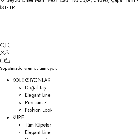
Seyyid Ömer Mah. Vezir Cad. No:35/A, 34098, Çapa, Fatih -
İST/TR
Sepetinizde ürün bulunmuyor.
KOLEKSİYONLAR
Doğal Taş
Elegant Line
Premium Z
Fashion Look
KÜPE
Tüm Küpeler
Elegant Line