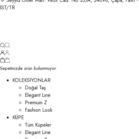
Seyyid Ömer Mah. Vezir Cad. No:35/A, 34098, Çapa, Fatih -
İST/TR
Sepetinizde ürün bulunmuyor.
KOLEKSİYONLAR
Doğal Taş
Elegant Line
Premium Z
Fashion Look
KÜPE
Tüm Küpeler
Elegant Line