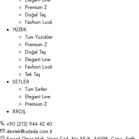
Premium Z
Doğal Taş
Fashion Look
YÜZÜK
Tüm Yüzükler
Premium Z
Doğal Taş
Elegant Line
Fashion Look
Tek Taş
SETLER
Tüm Setler
Elegant Line
Premium Z
BROŞ
+90 (212) 944 42 40
destek@uslada.com.tr
Seyyid Ömer Mah. Vezir Cad. No:35/A, 34098, Çapa, Fatih -