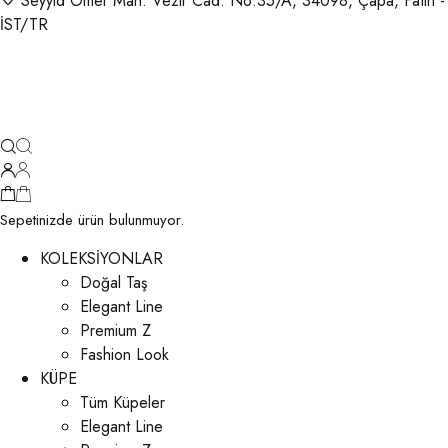
Seyyid Ömer Mah. Vezir Cad. No:35/A, 34098, Çapa, Fatih -
İST/TR
Sepetinizde ürün bulunmuyor.
KOLEKSİYONLAR
Doğal Taş
Elegant Line
Premium Z
Fashion Look
KÜPE
Tüm Küpeler
Elegant Line