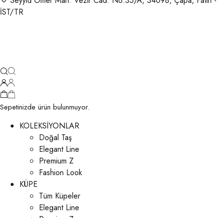
Seyyid Ömer Mah. Vezir Cad. No:35/A, 34098, Çapa, Fatih -
İST/TR
Sepetinizde ürün bulunmuyor.
KOLEKSİYONLAR
Doğal Taş
Elegant Line
Premium Z
Fashion Look
KÜPE
Tüm Küpeler
Elegant Line