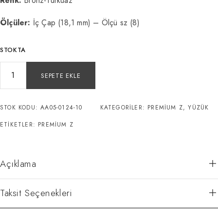
Renk:
Bronz-Turkuaz
Ölçüler:
İç Çap (18,1 mm) – Ölçü sz (8)
STOKTA
SEPETE EKLE
STOK KODU:
AA05-0124-10
KATEGORILER:
PREMIUM Z
,
YÜZÜK
ETIKETLER:
PREMIUM Z
Açıklama
Taksit Seçenekleri