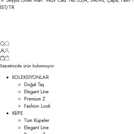
Seyyid Ömer Mah. Vezir Cad. No:35/A, 34098, Çapa, Fatih -
İST/TR
Sepetinizde ürün bulunmuyor.
KOLEKSİYONLAR
Doğal Taş
Elegant Line
Premium Z
Fashion Look
KÜPE
Tüm Küpeler
Elegant Line