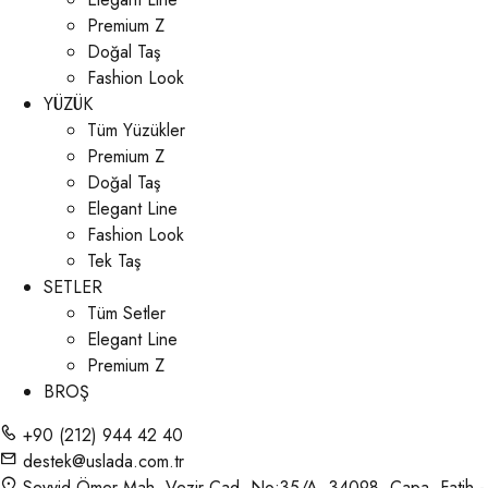
Premium Z
Doğal Taş
Fashion Look
YÜZÜK
Tüm Yüzükler
Premium Z
Doğal Taş
Elegant Line
Fashion Look
Tek Taş
SETLER
Tüm Setler
Elegant Line
Premium Z
BROŞ
+90 (212) 944 42 40
destek@uslada.com.tr
Seyyid Ömer Mah. Vezir Cad. No:35/A, 34098, Çapa, Fatih -