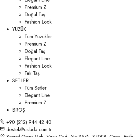
Premium Z
Doğal Taş
Fashion Look
YÜZÜK
Tüm Yüzükler
Premium Z
Doğal Taş
Elegant Line
Fashion Look
Tek Taş
SETLER
Tüm Setler
Elegant Line
Premium Z
BROŞ
+90 (212) 944 42 40
destek@uslada.com.tr
Seyyid Ömer Mah. Vezir Cad. No:35/A, 34098, Çapa, Fatih -