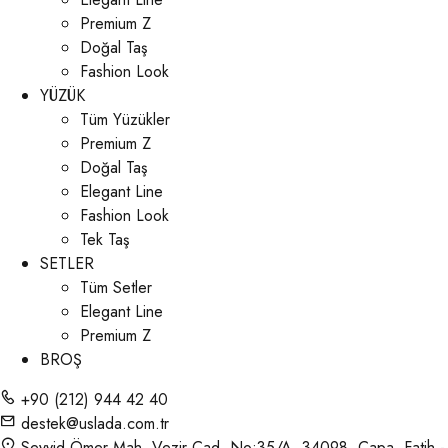
Premium Z
Doğal Taş
Fashion Look
YÜZÜK
Tüm Yüzükler
Premium Z
Doğal Taş
Elegant Line
Fashion Look
Tek Taş
SETLER
Tüm Setler
Elegant Line
Premium Z
BROŞ
+90 (212) 944 42 40
destek@uslada.com.tr
Seyyid Ömer Mah. Vezir Cad. No:35/A, 34098, Çapa, Fatih -