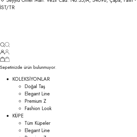
Seyyid Ömer Mah. Vezir Cad. No:35/A, 34098, Çapa, Fatih -
İST/TR
Sepetinizde ürün bulunmuyor.
KOLEKSİYONLAR
Doğal Taş
Elegant Line
Premium Z
Fashion Look
KÜPE
Tüm Küpeler
Elegant Line