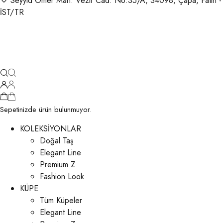
Seyyid Ömer Mah. Vezir Cad. No:35/A, 34098, Çapa, Fatih -
İST/TR
Sepetinizde ürün bulunmuyor.
KOLEKSİYONLAR
Doğal Taş
Elegant Line
Premium Z
Fashion Look
KÜPE
Tüm Küpeler
Elegant Line